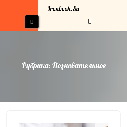
Перейти
Ironbook.su
к
содержимому
Кнопка
Открыть
Рубрика:
Позновательное