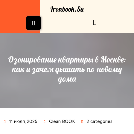
Перейти
Ironbook.su
к
содержимому
Кнопка
Открыть
Озонирование квартиры в Москве:
как и зачем дышать по-новому
дома
11 июля, 2025
Clean BOOK
2 categories