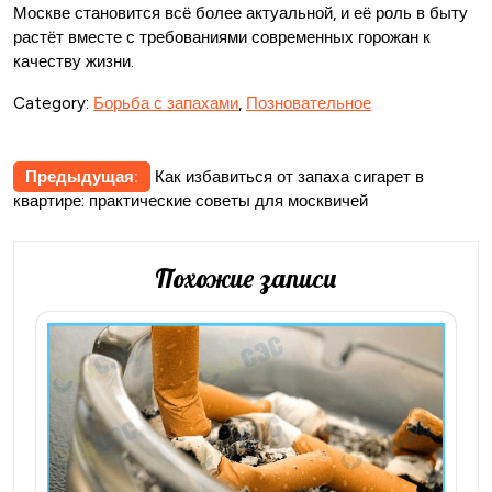
Москве становится всё более актуальной, и её роль в быту
растёт вместе с требованиями современных горожан к
качеству жизни.
Category:
Борьба с запахами
,
Позновательное
Навигация
Предыдущая:
Как избавиться от запаха сигарет в
квартире: практические советы для москвичей
по
записям
Похожие записи